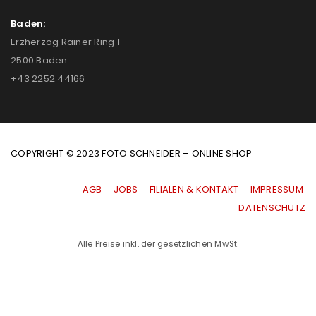
Baden:
Erzherzog Rainer Ring 1
2500 Baden
+43 2252 44166
COPYRIGHT © 2023 FOTO SCHNEIDER – ONLINE SHOP
AGB
|
JOBS
|
FILIALEN & KONTAKT
|
IMPRESSUM
|
DATENSCHUTZ
Alle Preise inkl. der gesetzlichen MwSt.