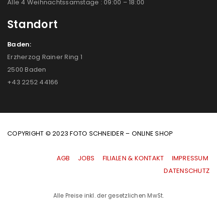
Alle 4 Weihnachtssamstage : 09:00 – 18:00
Standort
Baden:
Erzherzog Rainer Ring 1
2500 Baden
+43 2252 44166
COPYRIGHT © 2023 FOTO SCHNEIDER – ONLINE SHOP
AGB
|
JOBS
|
FILIALEN & KONTAKT
|
IMPRESSUM
|
DATENSCHUTZ
Alle Preise inkl. der gesetzlichen MwSt.