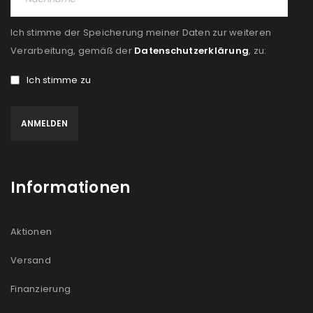
Ein Link zum Erstellen eines neuen Passworts wird an
deine E-Mail-Adresse gesendet.
Ich stimme der Speicherung meiner Daten zur weiteren
Verarbeitung, gemäß der
Datenschutzerklärung
, zu:
NEWSLETTER ABONNIEREN
Ich stimme zu
Please select all the ways you would like to hear from
us
Ich stimme zu
Ja, ich möchte ein Kundenkonto eröffnen und
Informationen
akzeptiere die
Datenschutzerklärung
.
*
Aktionen
REGISTRIEREN
Versand
Finanzierung