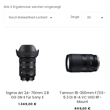
Alle 3 Ergebnisse werden angezeigt
Zeige
Nach Beliebtheit sortiert
30
Sigma Art 24-70mm 2.8
Tamron 18-300mm F/3.5-
DG DN II für Sony E
6.3 Di III-A VC VXD RF-
Mount
1.349,00
€
649,00
€