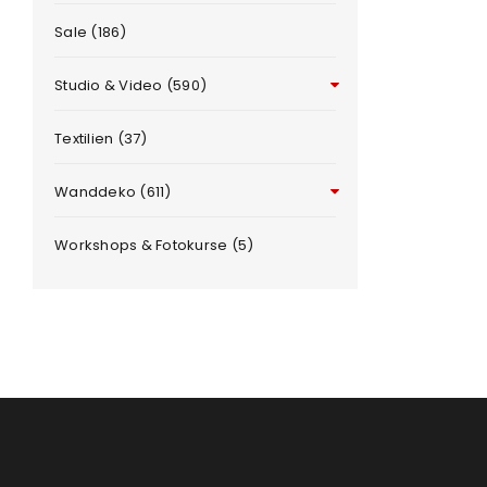
Sale (186)
Benutzername oder E-Mail-Adre
Studio & Video (590)
Passwort
*
Textilien (37)
Wanddeko (611)
Workshops & Fotokurse (5)
e
Anmeldeformular geschü
ANMELDEN
PASSWORT VERGESSEN?