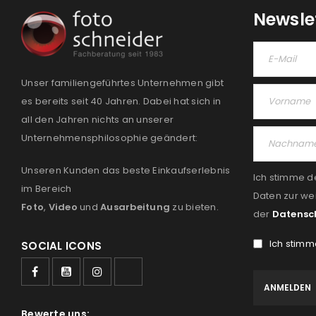
Newsle
Unser familiengeführtes Unternehmen gibt
es bereits seit 40 Jahren. Dabei hat sich in
all den Jahren nichts an unserer
Unternehmensphilosophie geändert:
Unseren Kunden das beste Einkaufserlebnis
Ich stimme d
im Bereich
Daten zur we
Foto
,
Video
und
Ausarbeitung
zu bieten.
der
Datensc
Ich stimm
SOCIAL ICONS
Bewerte uns: