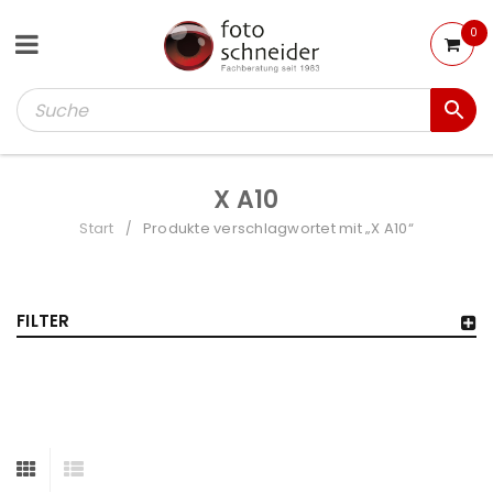
0
X A10
Start
Produkte verschlagwortet mit „X A10“
/
FILTER