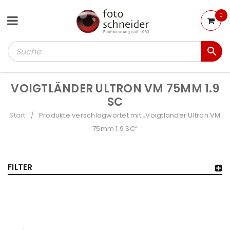
0
VOIGTLÄNDER ULTRON VM 75MM 1.9
SC
Start
Produkte verschlagwortet mit „Voigtländer Ultron VM
/
75mm 1.9 SC“
FILTER