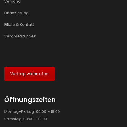
Versand
Ja, ich möchte ein Kundenkonto eröffnen und
akzeptiere die
Datenschutzerklärung
.
*
Finanzierung
Filiale & Kontakt
REGISTRIEREN
Veranstaltungen
Vertrag widerrufen
Öffnungszeiten
Montag-Freitag: 09:00 – 18:00
Samstag: 09:00 – 13:00