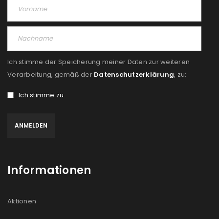
PASSWORT VERGESSEN?
REGISTRIEREN
Ich stimme der Speicherung meiner Daten zur weiteren
E-Mail-Adresse
*
Verarbeitung, gemäß der
Datenschutzerklärung
, zu:
Ich stimme zu
Ein Link zum Erstellen eines neuen Passworts wird an
deine E-Mail-Adresse gesendet.
NEWSLETTER ABONNIEREN
Informationen
Please select all the ways you would like to hear from
us
Aktionen
Ich stimme zu