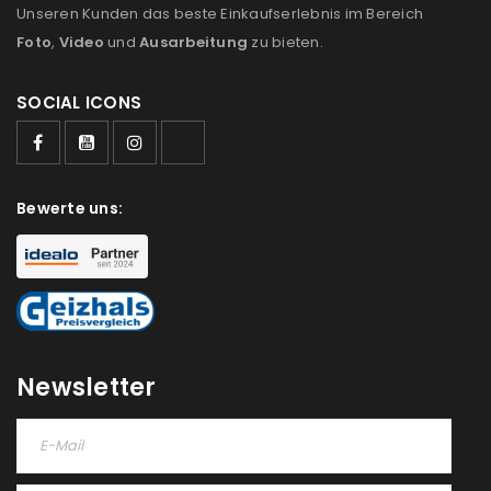
Unseren Kunden das beste Einkaufserlebnis im Bereich
Foto
,
Video
und
Ausarbeitung
zu bieten.
SOCIAL ICONS
ANMELDEN
Benutzername oder E-Mail-Adresse
*
Bewerte uns:
Passwort
*
Newsletter
Anmeldeformular geschützt durch
WP Captcha
Angemeldet bleiben
ANMELDEN