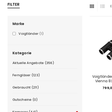
FILTER
E
ra
era
Marke
Voigtländer
(1)
amera
Kategorie
Aktuelle Angebote (356)
Ferngläser (123)
Voigtlände
Vienna 8
Gebraucht (211)
799,
Gutscheine (0)
Kameras (441)