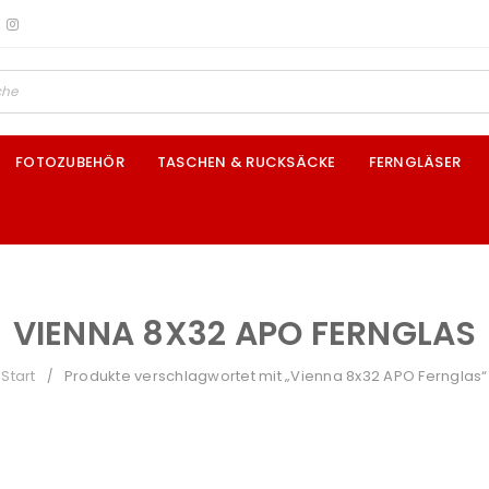
FOTOZUBEHÖR
TASCHEN & RUCKSÄCKE
FERNGLÄSER
VIENNA 8X32 APO FERNGLAS
Start
Produkte verschlagwortet mit „Vienna 8x32 APO Fernglas“
/