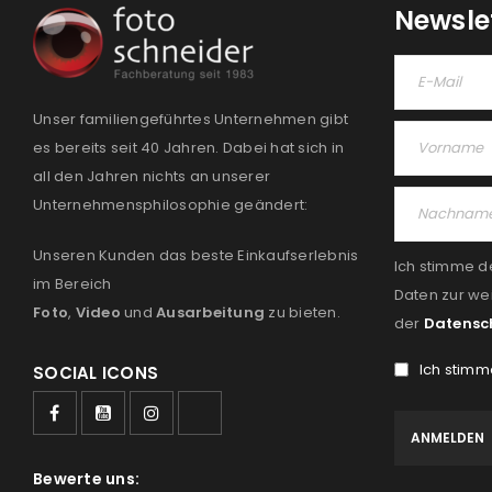
Newsle
Unser familiengeführtes Unternehmen gibt
es bereits seit 40 Jahren. Dabei hat sich in
all den Jahren nichts an unserer
Unternehmensphilosophie geändert:
Unseren Kunden das beste Einkaufserlebnis
Ich stimme d
im Bereich
Daten zur we
Foto
,
Video
und
Ausarbeitung
zu bieten.
der
Datensc
Ich stimm
SOCIAL ICONS
Bewerte uns: