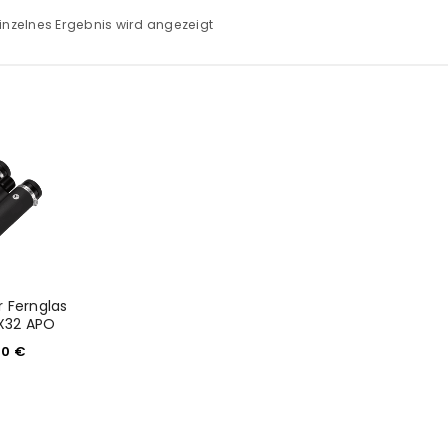
inzelnes Ergebnis wird angezeigt
r Fernglas
X32 APO
00
€