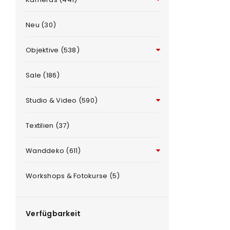
Neu (30)
Objektive (538)
Sale (186)
Studio & Video (590)
ANMELDEN
e
Textilien (37)
Benutzername oder E-Mail-Adre
Wanddeko (611)
Workshops & Fotokurse (5)
Passwort
*
Verfügbarkeit