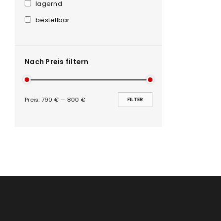
Anmeldeformular geschü
lagernd
bestellbar
ANMELDEN
PASSWORT VERGESSEN?
Nach Preis filtern
Preis:
790 €
—
800 €
FILTER