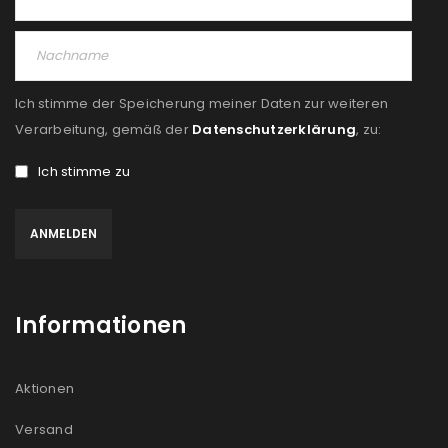
PASSWORT VERGESSEN?
REGISTRIEREN
Ich stimme der Speicherung meiner Daten zur weiteren
E-Mail-Adresse
*
Verarbeitung, gemäß der
Datenschutzerklärung
, zu:
Ich stimme zu
Ein Link zum Erstellen eines neuen Passworts wird an
deine E-Mail-Adresse gesendet.
NEWSLETTER ABONNIEREN
Informationen
Please select all the ways you would like to hear from
us
Aktionen
Ich stimme zu
Versand