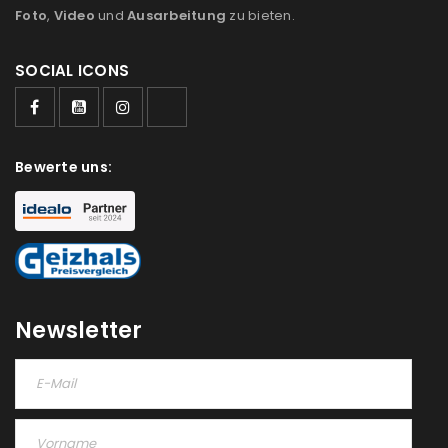
Foto
,
Video
und
Ausarbeitung
zu bieten.
SOCIAL ICONS
ANMELDEN
Benutzername oder E-Mail-Adresse
*
Bewerte uns:
Passwort
*
Newsletter
Anmeldeformular geschützt durch
WP Captcha
Angemeldet bleiben
ANMELDEN