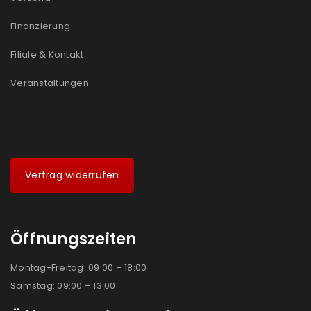
Ich stimme zu
Finanzierung
Ja, ich möchte ein Kundenkonto eröffnen und
Filiale & Kontakt
akzeptiere die
Datenschutzerklärung
.
*
Veranstaltungen
REGISTRIEREN
Vertrag widerrufen
Öffnungszeiten
Montag-Freitag: 09:00 – 18:00
Samstag: 09:00 – 13:00