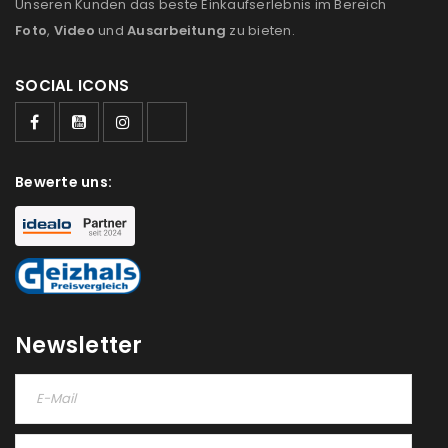
Unseren Kunden das beste Einkaufserlebnis im Bereich
Foto
,
Video
und
Ausarbeitung
zu bieten.
SOCIAL ICONS
ANMELDEN
Bewerte uns:
Benutzername oder E-Mail-Adresse
*
Passwort
*
Newsletter
Anmeldeformular geschützt durch
WP Captcha