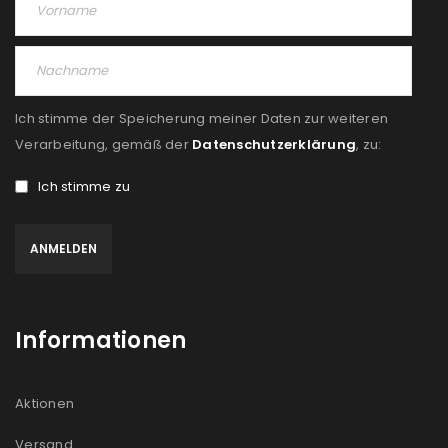
Angemeldet bleiben
ANMELDEN
PASSWORT VERGESSEN?
Ich stimme der Speicherung meiner Daten zur weiteren
REGISTRIEREN
Verarbeitung, gemäß der
Datenschutzerklärung
, zu:
Ich stimme zu
E-Mail-Adresse
*
Ein Link zum Erstellen eines neuen Passworts wird an
deine E-Mail-Adresse gesendet.
Informationen
NEWSLETTER ABONNIEREN
Please select all the ways you would like to hear from
Aktionen
us
Versand