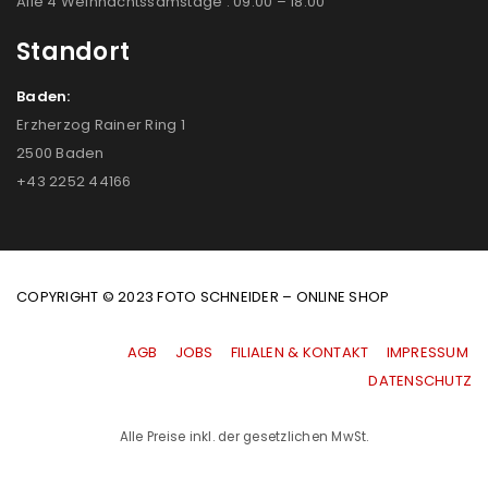
Alle 4 Weihnachtssamstage : 09:00 – 18:00
Standort
Baden:
Erzherzog Rainer Ring 1
2500 Baden
+43 2252 44166
COPYRIGHT © 2023 FOTO SCHNEIDER – ONLINE SHOP
AGB
|
JOBS
|
FILIALEN & KONTAKT
|
IMPRESSUM
|
DATENSCHUTZ
Alle Preise inkl. der gesetzlichen MwSt.