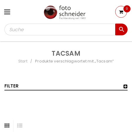
0
TACSAM
Start
Produkte verschlagwortet mit „Tacsam“
/
FILTER