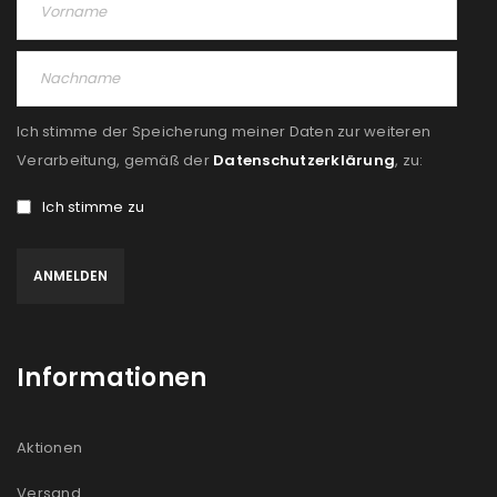
PASSWORT VERGESSEN?
REGISTRIEREN
Ich stimme der Speicherung meiner Daten zur weiteren
E-Mail-Adresse
*
Verarbeitung, gemäß der
Datenschutzerklärung
, zu:
Ich stimme zu
Ein Link zum Erstellen eines neuen Passworts wird an
deine E-Mail-Adresse gesendet.
NEWSLETTER ABONNIEREN
Informationen
Please select all the ways you would like to hear from
us
Aktionen
Ich stimme zu
Versand