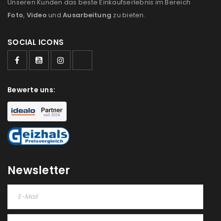
Unseren Kunden das beste Einkaufserlebnis im Bereich
Foto
,
Video
und
Ausarbeitung
zu bieten.
SOCIAL ICONS
ANMELDEN
Benutzername oder E-Mail-Adresse
*
Bewerte uns:
Passwort
*
Newsletter
Anmeldeformular geschützt durch
WP Captcha
Angemeldet bleiben
ANMELDEN