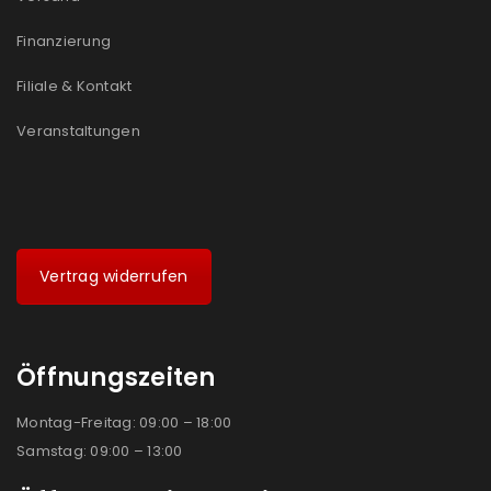
Ja, ich möchte ein Kundenkonto eröffnen und
akzeptiere die
Datenschutzerklärung
.
*
Finanzierung
Filiale & Kontakt
REGISTRIEREN
Veranstaltungen
Vertrag widerrufen
Öffnungszeiten
Montag-Freitag: 09:00 – 18:00
Samstag: 09:00 – 13:00