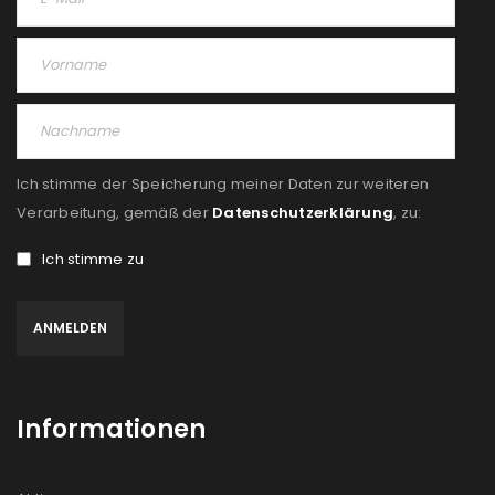
Passwort
*
Anmeldeformular geschützt durch
WP Captcha
Ich stimme der Speicherung meiner Daten zur weiteren
Verarbeitung, gemäß der
Datenschutzerklärung
, zu:
Angemeldet bleiben
ANMELDEN
Ich stimme zu
PASSWORT VERGESSEN?
REGISTRIEREN
Informationen
E-Mail-Adresse
*