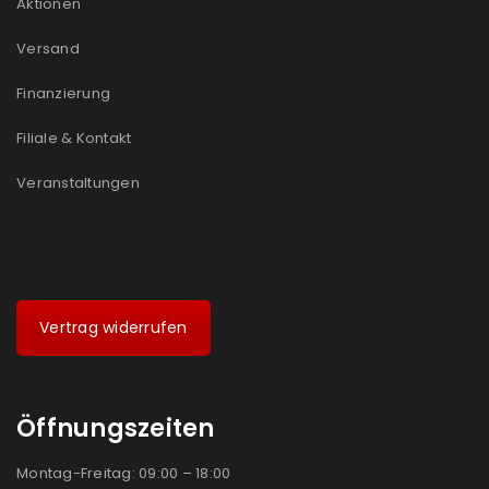
Aktionen
Ein Link zum Erstellen eines neuen Passworts wird an
Versand
deine E-Mail-Adresse gesendet.
Finanzierung
NEWSLETTER ABONNIEREN
Filiale & Kontakt
Please select all the ways you would like to hear from
us
Veranstaltungen
Ich stimme zu
Ja, ich möchte ein Kundenkonto eröffnen und
akzeptiere die
Datenschutzerklärung
.
*
Vertrag widerrufen
REGISTRIEREN
Öffnungszeiten
Montag-Freitag: 09:00 – 18:00