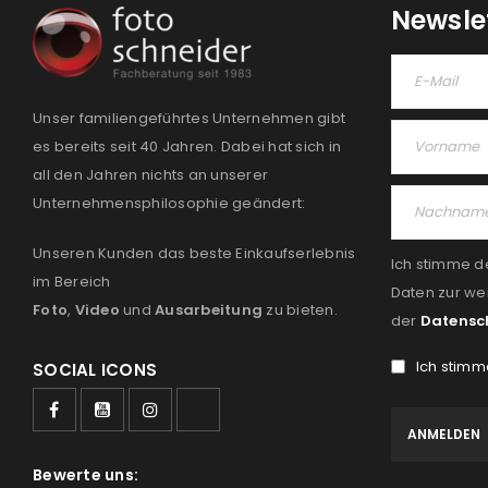
Newsle
Unser familiengeführtes Unternehmen gibt
es bereits seit 40 Jahren. Dabei hat sich in
all den Jahren nichts an unserer
Unternehmensphilosophie geändert:
Unseren Kunden das beste Einkaufserlebnis
Ich stimme d
im Bereich
Daten zur we
Foto
,
Video
und
Ausarbeitung
zu bieten.
der
Datensc
Ich stimm
SOCIAL ICONS
Bewerte uns: