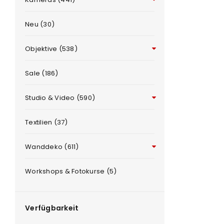
Neu (30)
Objektive (538)
Sale (186)
Studio & Video (590)
ANMELDEN
e
Textilien (37)
Benutzername oder E-Mail-Adre
Wanddeko (611)
Workshops & Fotokurse (5)
Passwort
*
Verfügbarkeit