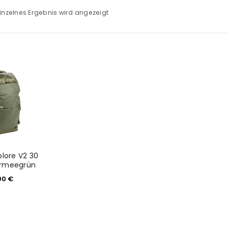
inzelnes Ergebnis wird angezeigt
lore V2 30
 Armeegrün
00
€