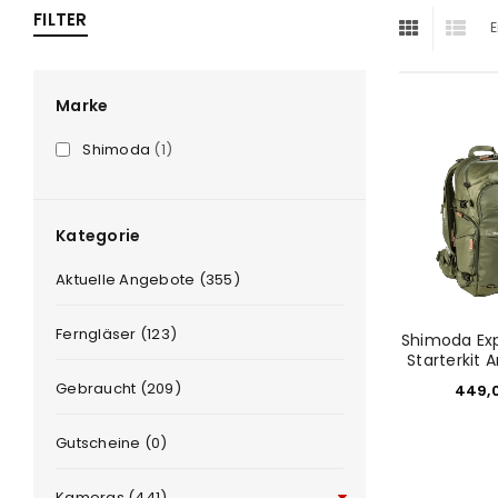
FILTER
E
ra
era
Marke
Shimoda
(1)
amera
Kategorie
Aktuelle Angebote (355)
Ferngläser (123)
Shimoda Exp
Starterkit
Gebraucht (209)
449,
Gutscheine (0)
Kameras (441)