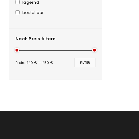
Anmeldeformular geschü
lagernd
bestellbar
ANMELDEN
PASSWORT VERGESSEN?
Nach Preis filtern
Preis:
440 €
—
450 €
FILTER