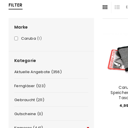
FILTER
E
ra
era
Marke
Caruba
(1)
amera
Kategorie
Aktuelle Angebote (356)
Ferngläser (123)
Car
Speiche
Tas
Gebraucht (211)
4,9
Gutscheine (0)
Kameras (441)