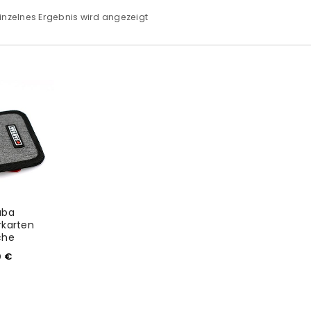
inzelnes Ergebnis wird angezeigt
uba
rkarten
che
9
€