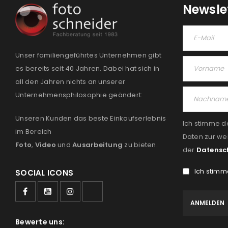
Newsle
Unser familiengeführtes Unternehmen gibt
es bereits seit 40 Jahren. Dabei hat sich in
all den Jahren nichts an unserer
Unternehmensphilosophie geändert:
Unseren Kunden das beste Einkaufserlebnis
Ich stimme d
im Bereich
Daten zur we
Foto
,
Video
und
Ausarbeitung
zu bieten.
der
Datensc
Ich stimm
SOCIAL ICONS
Bewerte uns: