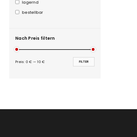
Anmeldeformular geschü
lagernd
bestellbar
ANMELDEN
PASSWORT VERGESSEN?
Nach Preis filtern
Preis:
0 €
—
10 €
FILTER