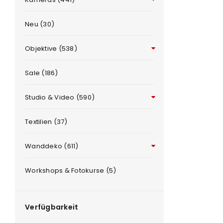
Neu (30)
Objektive (538)
Sale (186)
Studio & Video (590)
ANMELDEN
e
Textilien (37)
Benutzername oder E-Mail-Adre
Wanddeko (611)
Workshops & Fotokurse (5)
Passwort
*
Verfügbarkeit