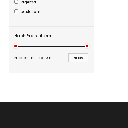
Anmeldeformular geschü
lagernd
bestellbar
ANMELDEN
PASSWORT VERGESSEN?
Nach Preis filtern
Preis:
190 €
—
4.900 €
FILTER