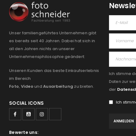
Newsle
Unser familiengeführtes Unternehmen gibt
es bereits seit 40 Jahren. Dabei hat sich in
all den Jahren nichts an unserer
Unternehmensphilosophie geändert:
Unseren Kunden das beste Einkaufserlebnis
Ich stimme d
im Bereich
Daten zur we
Foto
,
Video
und
Ausarbeitung
zu bieten.
der
Datensc
Ich stimm
SOCIAL ICONS
Bewerte uns: