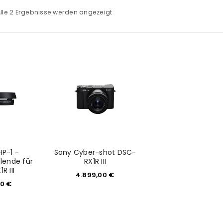
lle 2 Ergebnisse werden angezeigt
HP-1 -
Sony Cyber-shot DSC-
blende für
RX1R III
R III
4.899,00
€
00
€