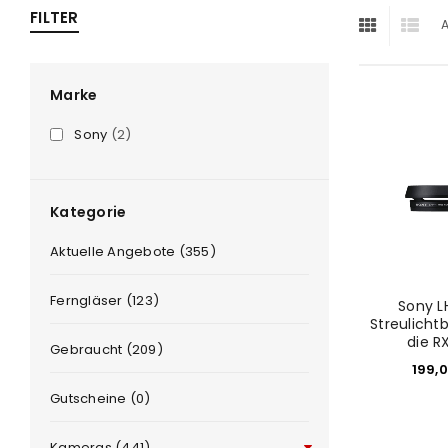
FILTER
A
ra
era
Marke
Sony
(2)
amera
Kategorie
Aktuelle Angebote (355)
Ferngläser (123)
Sony L
Streulicht
die RX1
Gebraucht (209)
199,
Gutscheine (0)
Kameras (441)