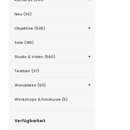
Neu (30)
Objektive (538)
Sale (186)
Studio & Video (590)
ANMELDEN
e
Textilien (37)
Benutzername oder E-Mail-Adre
Wanddeko (611)
Workshops & Fotokurse (5)
Passwort
*
Verfügbarkeit