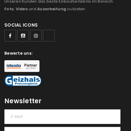
Unseren Kunden das beste Einkaufserlebnis im Bereich
Foto
,
Video
und
Ausarbeitung
zu bieten.
SOCIAL ICONS
ANMELDEN
Bewerte uns:
Benutzername oder E-Mail-Adresse
*
Passwort
*
Newsletter
Anmeldeformular geschützt durch
WP Captcha