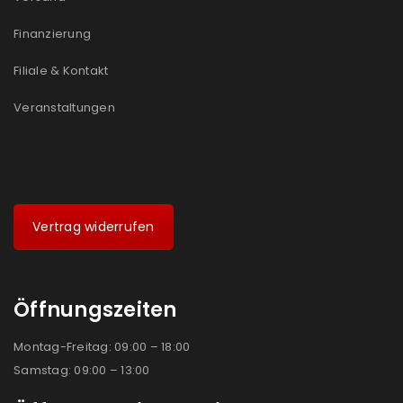
Ich stimme zu
Finanzierung
Ja, ich möchte ein Kundenkonto eröffnen und
Filiale & Kontakt
akzeptiere die
Datenschutzerklärung
.
*
Veranstaltungen
REGISTRIEREN
Vertrag widerrufen
Öffnungszeiten
Montag-Freitag: 09:00 – 18:00
Samstag: 09:00 – 13:00