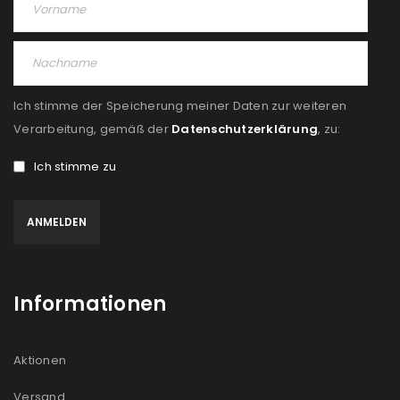
Angemeldet bleiben
ANMELDEN
PASSWORT VERGESSEN?
Ich stimme der Speicherung meiner Daten zur weiteren
REGISTRIEREN
Verarbeitung, gemäß der
Datenschutzerklärung
, zu:
Ich stimme zu
E-Mail-Adresse
*
Ein Link zum Erstellen eines neuen Passworts wird an
deine E-Mail-Adresse gesendet.
Informationen
NEWSLETTER ABONNIEREN
Please select all the ways you would like to hear from
Aktionen
us
Versand