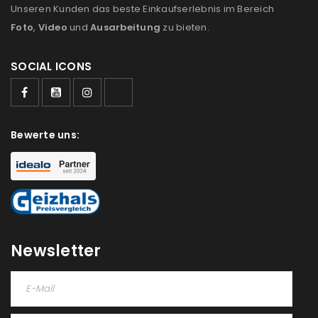
Unseren Kunden das beste Einkaufserlebnis im Bereich
Foto
,
Video
und
Ausarbeitung
zu bieten.
SOCIAL ICONS
ANMELDEN
Benutzername oder E-Mail-Adresse
*
Bewerte uns:
Passwort
*
Newsletter
Anmeldeformular geschützt durch
WP Captcha
Angemeldet bleiben
ANMELDEN