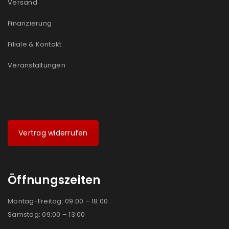
Versand
Ja, ich möchte ein Kundenkonto eröffnen und
akzeptiere die
Datenschutzerklärung
.
*
Finanzierung
Filiale & Kontakt
REGISTRIEREN
Veranstaltungen
Vertrag widerrufen
Öffnungszeiten
Montag-Freitag: 09:00 – 18:00
Samstag: 09:00 – 13:00