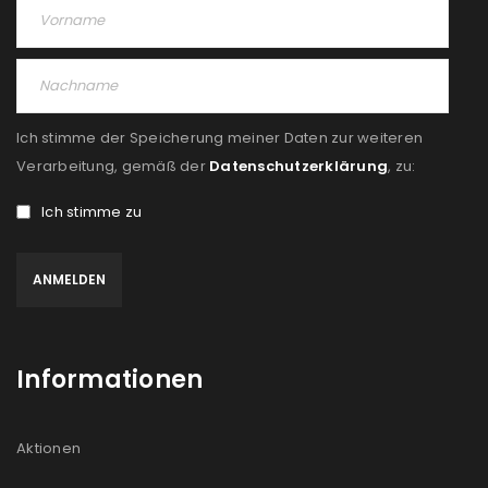
PASSWORT VERGESSEN?
REGISTRIEREN
Ich stimme der Speicherung meiner Daten zur weiteren
E-Mail-Adresse
*
Verarbeitung, gemäß der
Datenschutzerklärung
, zu:
Ich stimme zu
Ein Link zum Erstellen eines neuen Passworts wird an
deine E-Mail-Adresse gesendet.
NEWSLETTER ABONNIEREN
Informationen
Please select all the ways you would like to hear from
us
Aktionen
Ich stimme zu