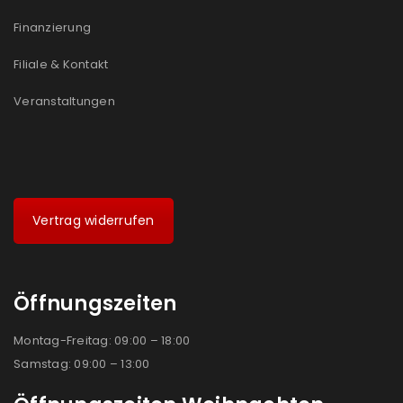
Ich stimme zu
Finanzierung
Ja, ich möchte ein Kundenkonto eröffnen und
Filiale & Kontakt
akzeptiere die
Datenschutzerklärung
.
*
Veranstaltungen
REGISTRIEREN
Vertrag widerrufen
Öffnungszeiten
Montag-Freitag: 09:00 – 18:00
Samstag: 09:00 – 13:00