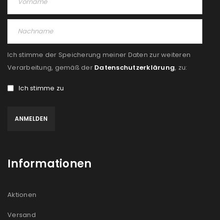
ANMELDEN
PASSWORT VERGESSEN?
Ich stimme der Speicherung meiner Daten zur weiteren
REGISTRIEREN
Verarbeitung, gemäß der
Datenschutzerklärung
, zu:
Ich stimme zu
E-Mail-Adresse
*
Ein Link zum Erstellen eines neuen Passworts wird an
deine E-Mail-Adresse gesendet.
Informationen
NEWSLETTER ABONNIEREN
Please select all the ways you would like to hear from
Aktionen
us
Versand