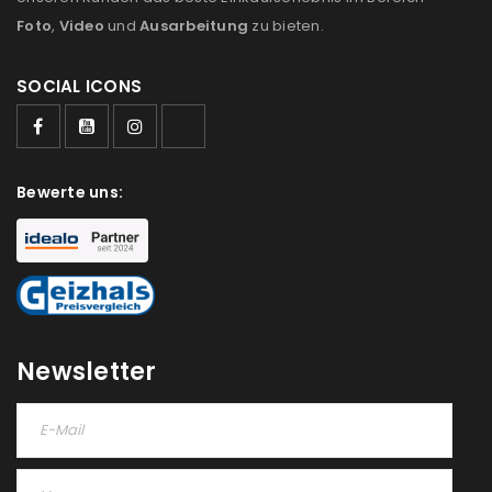
Foto
,
Video
und
Ausarbeitung
zu bieten.
SOCIAL ICONS
ANMELDEN
Bewerte uns:
Benutzername oder E-Mail-Adresse
*
Passwort
*
Newsletter
Anmeldeformular geschützt durch
WP Captcha
Angemeldet bleiben