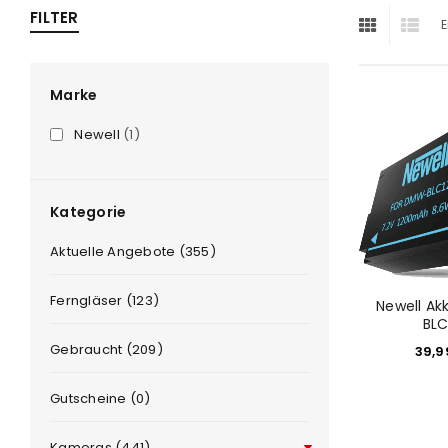
FILTER
E
ra
era
Marke
Newell
(1)
amera
Kategorie
Aktuelle Angebote (355)
Ferngläser (123)
Newell A
BLC
Gebraucht (209)
39,
Gutscheine (0)
Kameras (441)