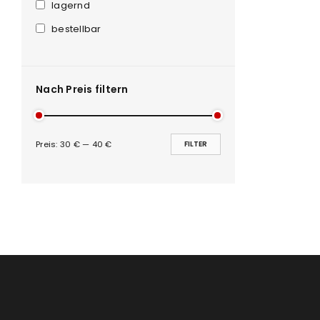
Anmeldeformular geschü
lagernd
bestellbar
ANMELDEN
PASSWORT VERGESSEN?
Nach Preis filtern
Preis:
30 €
—
40 €
FILTER