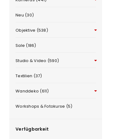
Neu (30)
Objektive (538)
Sale (186)
Studio & Video (590)
ANMELDEN
e
Textilien (37)
Benutzername oder E-Mail-Adre
Wanddeko (611)
Workshops & Fotokurse (5)
Passwort
*
Verfügbarkeit