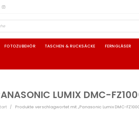
FOTOZUBEHÖR
TASCHEN & RUCKSÄCKE
FERNGLÄSER
PANASONIC LUMIX DMC-FZ100
tart
Produkte verschlagwortet mit „Panasonic Lumix DMC-FZ100
/