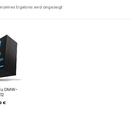
inzelnes Ergebnis wird angezeigt
kku DMW-
12
99
€