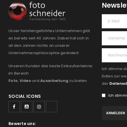
Newsle
Unser familiengeführtes Unternehmen gibt
es bereits seit 40 Jahren. Dabei hat sich in
all den Jahren nichts an unserer
Unternehmensphilosophie geändert:
Unseren Kunden das beste Einkaufserlebnis
Ich stimme d
im Bereich
Daten zur we
Foto
,
Video
und
Ausarbeitung
zu bieten.
der
Datensc
Ich stimm
SOCIAL ICONS
Bewerte uns: