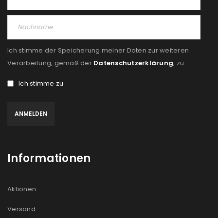
PASSWORT VERGESSEN?
REGISTRIEREN
Ich stimme der Speicherung meiner Daten zur weiteren
E-Mail-Adresse
*
Verarbeitung, gemäß der
Datenschutzerklärung
, zu:
Ich stimme zu
Ein Link zum Erstellen eines neuen Passworts wird an
deine E-Mail-Adresse gesendet.
NEWSLETTER ABONNIEREN
Informationen
Please select all the ways you would like to hear from
us
Aktionen
Ich stimme zu
Versand