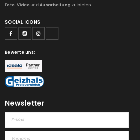
Foto
,
Video
und
Ausarbeitung
zu bieten.
SOCIAL ICONS
ANMELDEN
Benutzername oder E-Mail-Adresse
*
Bewerte uns:
Passwort
*
Newsletter
Anmeldeformular geschützt durch
WP Captcha
Angemeldet bleiben
ANMELDEN