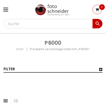
0
P6000
Start
Produkte verschlagwortet mit „P6000“
/
FILTER