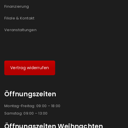
Ja, ich möchte ein Kundenkonto eröffnen und
Finanzierung
akzeptiere die
Datenschutzerklärung
.
*
Filiale & Kontakt
REGISTRIEREN
Veranstaltungen
Vertrag widerrufen
Öffnungszeiten
Montag-Freitag: 09:00 – 18:00
Samstag: 09:00 – 13:00
Öffnungszeiten Weihnachten