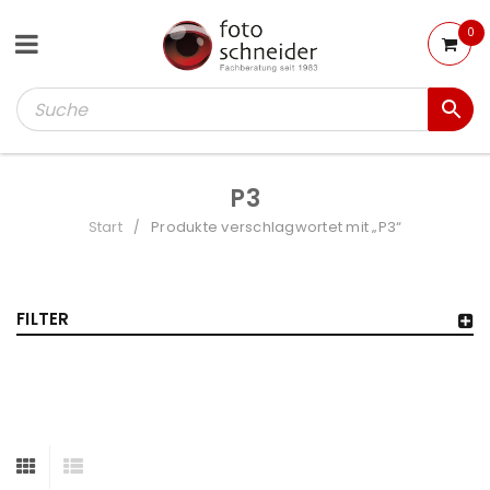
0
P3
Start
Produkte verschlagwortet mit „P3“
/
FILTER