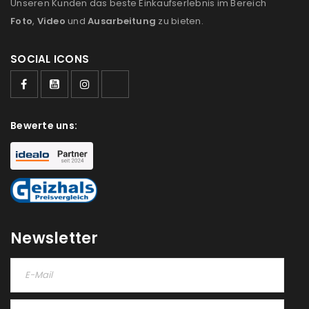
Unseren Kunden das beste Einkaufserlebnis im Bereich
Foto
,
Video
und
Ausarbeitung
zu bieten.
SOCIAL ICONS
ANMELDEN
Benutzername oder E-Mail-Adresse
*
Bewerte uns:
Passwort
*
Newsletter
Anmeldeformular geschützt durch
WP Captcha
Angemeldet bleiben
ANMELDEN