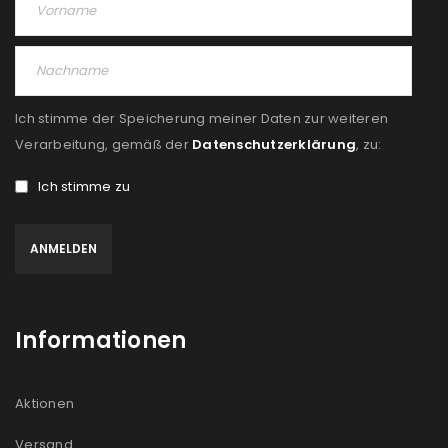
PASSWORT VERGESSEN?
REGISTRIEREN
Ich stimme der Speicherung meiner Daten zur weiteren
E-Mail-Adresse
*
Verarbeitung, gemäß der
Datenschutzerklärung
, zu:
Ich stimme zu
Ein Link zum Erstellen eines neuen Passworts wird an
deine E-Mail-Adresse gesendet.
NEWSLETTER ABONNIEREN
Informationen
Please select all the ways you would like to hear from
us
Aktionen
Ich stimme zu
Versand