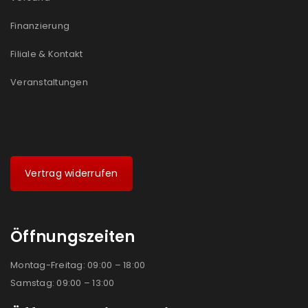
Ja, ich möchte ein Kundenkonto eröffnen und
akzeptiere die
Datenschutzerklärung
.
*
Finanzierung
Filiale & Kontakt
REGISTRIEREN
Veranstaltungen
Vertrag widerrufen
Öffnungszeiten
Montag-Freitag: 09:00 – 18:00
Samstag: 09:00 – 13:00