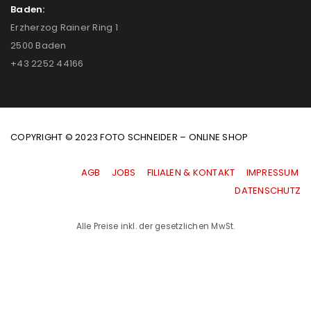
Baden:
Erzherzog Rainer Ring 1
2500 Baden
+43 2252 44166
COPYRIGHT © 2023 FOTO SCHNEIDER – ONLINE SHOP
AGB
|
JOBS
|
FILIALEN & KONTAKT
|
IMPRESSUM
|
DATENSCHUTZ
Alle Preise inkl. der gesetzlichen MwSt.