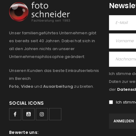
Newsle
Unser familiengeführtes Unternehmen gibt
es bereits seit 40 Jahren. Dabei hat sich in
all den Jahren nichts an unserer
Unternehmensphilosophie geändert:
Unseren Kunden das beste Einkaufserlebnis
Ich stimme d
im Bereich
Daten zur we
Foto
,
Video
und
Ausarbeitung
zu bieten.
der
Datensc
Ich stimm
SOCIAL ICONS
Bewerte uns: