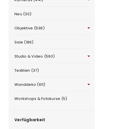
Neu (30)
Objektive (538)
Sale (186)
Studio & Video (590)
ANMELDEN
e
Textilien (37)
Benutzername oder E-Mail-Adre
Wanddeko (611)
Workshops & Fotokurse (5)
Passwort
*
Verfügbarkeit