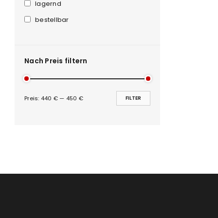
Anmeldeformular geschü
lagernd
bestellbar
ANMELDEN
PASSWORT VERGESSEN?
Nach Preis filtern
Preis:
440 €
—
450 €
FILTER