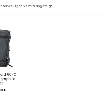
inzelnes Ergebnis wird angezeigt
jord 60-C
 graphite
ck
99
€