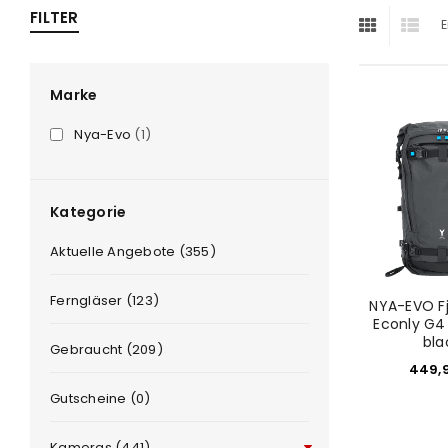
FILTER
E
ra
era
Marke
Nya-Evo
(1)
amera
Kategorie
Aktuelle Angebote (355)
Ferngläser (123)
NYA-EVO F
Econly G4
bla
Gebraucht (209)
449,
Gutscheine (0)
Kameras (441)