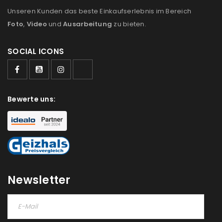
Unseren Kunden das beste Einkaufserlebnis im Bereich
Foto
,
Video
und
Ausarbeitung
zu bieten.
SOCIAL ICONS
ANMELDEN
Bewerte uns:
Benutzername oder E-Mail-Adresse
*
Passwort
*
Newsletter
Anmeldeformular geschützt durch
WP Captcha