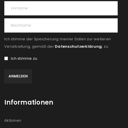
Angemeldet bleiben
ANMELDEN
PASSWORT VERGESSEN?
Ich stimme der Speicherung meiner Daten zur weiteren
REGISTRIEREN
Verarbeitung, gemäß der
Datenschutzerklärung
, zu:
E-Mail-Adresse
*
Ich stimme zu
Ein Link zum Erstellen eines neuen Passworts wird an
deine E-Mail-Adresse gesendet.
Informationen
NEWSLETTER ABONNIEREN
Please select all the ways you would like to hear from
Aktionen
us