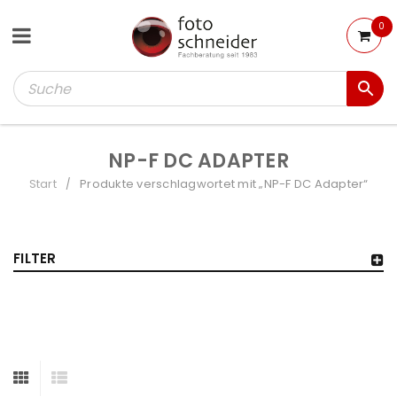
0
NP-F DC ADAPTER
Start
Produkte verschlagwortet mit „NP-F DC Adapter“
/
FILTER