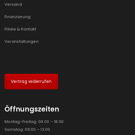
Versand
Ich stimme zu
Finanzierung
Ja, ich möchte ein Kundenkonto eröffnen und
Filiale & Kontakt
akzeptiere die
Datenschutzerklärung
.
*
Veranstaltungen
REGISTRIEREN
Vertrag widerrufen
Öffnungszeiten
Montag-Freitag: 09:00 – 18:00
Samstag: 09:00 – 13:00