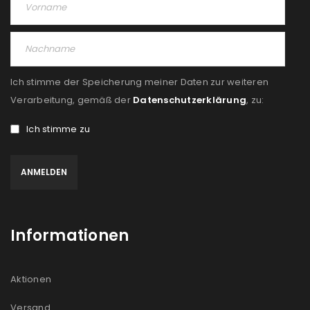
PASSWORT VERGESSEN?
REGISTRIEREN
Ich stimme der Speicherung meiner Daten zur weiteren
E-Mail-Adresse
*
Verarbeitung, gemäß der
Datenschutzerklärung
, zu:
Ich stimme zu
Ein Link zum Erstellen eines neuen Passworts wird an
deine E-Mail-Adresse gesendet.
NEWSLETTER ABONNIEREN
Informationen
Please select all the ways you would like to hear from
us
Aktionen
Ich stimme zu
Versand