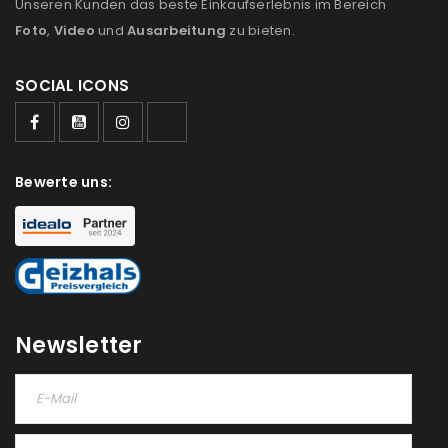
Unseren Kunden das beste Einkaufserlebnis im Bereich
Foto
,
Video
und
Ausarbeitung
zu bieten.
SOCIAL ICONS
ANMELDEN
Benutzername oder E-Mail-Adresse
*
Bewerte uns:
Passwort
*
Newsletter
Anmeldeformular geschützt durch
WP Captcha
Angemeldet bleiben
ANMELDEN