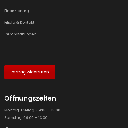
Ja, ich möchte ein Kundenkonto eröffnen und
akzeptiere die
Datenschutzerklärung
.
*
Finanzierung
Filiale & Kontakt
REGISTRIEREN
Veranstaltungen
Vertrag widerrufen
Öffnungszeiten
Montag-Freitag: 09:00 – 18:00
Samstag: 09:00 – 13:00