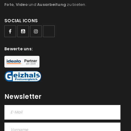
Foto
,
Video
und
Ausarbeitung
zu bieten.
SOCIAL ICONS
ANMELDEN
Benutzername oder E-Mail-Adresse
*
Bewerte uns:
Passwort
*
Newsletter
Anmeldeformular geschützt durch
WP Captcha
Angemeldet bleiben
ANMELDEN