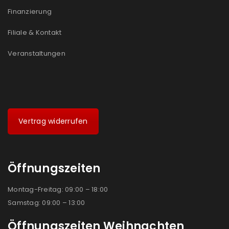
Ja, ich möchte ein Kundenkonto eröffnen und
Finanzierung
akzeptiere die
Datenschutzerklärung
.
*
Filiale & Kontakt
REGISTRIEREN
Veranstaltungen
Vertrag widerrufen
Öffnungszeiten
Montag-Freitag: 09:00 – 18:00
Samstag: 09:00 – 13:00
Öffnungszeiten Weihnachten