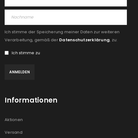
PASSWORT VERGESSEN?
REGISTRIEREN
Ich stimme der Speicherung meiner Daten zur weiteren
E-Mail-Adresse
*
Verarbeitung, gemäß der
Datenschutzerklärung
, zu:
Ich stimme zu
Ein Link zum Erstellen eines neuen Passworts wird an
deine E-Mail-Adresse gesendet.
NEWSLETTER ABONNIEREN
Informationen
Please select all the ways you would like to hear from
us
Aktionen
Ich stimme zu
Versand