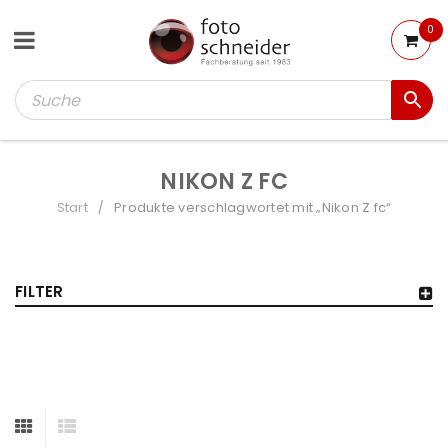
0
NIKON Z FC
Start
Produkte verschlagwortet mit „Nikon Z fc“
/
FILTER