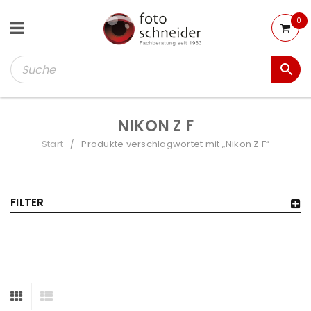
0
NIKON Z F
Start
Produkte verschlagwortet mit „Nikon Z F“
/
FILTER