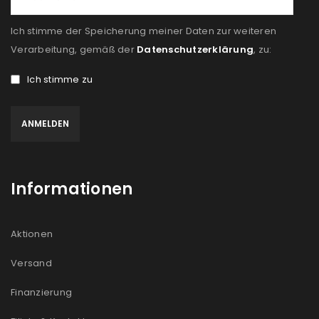
NEWSLETTER ABONNIEREN
Ich stimme der Speicherung meiner Daten zur weiteren
Verarbeitung, gemäß der
Datenschutzerklärung
, zu:
Please select all the ways you would like to hear from
us
Ich stimme zu
Ich stimme zu
Ja, ich möchte ein Kundenkonto eröffnen und
akzeptiere die
Datenschutzerklärung
.
*
Informationen
REGISTRIEREN
Aktionen
Versand
Finanzierung