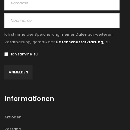
Angemeldet bleiben
ANMELDEN
PASSWORT VERGESSEN?
Ich stimme der Speicherung meiner Daten zur weiteren
REGISTRIEREN
Verarbeitung, gemäß der
Datenschutzerklärung
, zu:
Ich stimme zu
E-Mail-Adresse
*
Ein Link zum Erstellen eines neuen Passworts wird an
deine E-Mail-Adresse gesendet.
Informationen
NEWSLETTER ABONNIEREN
Please select all the ways you would like to hear from
Aktionen
us
Versand