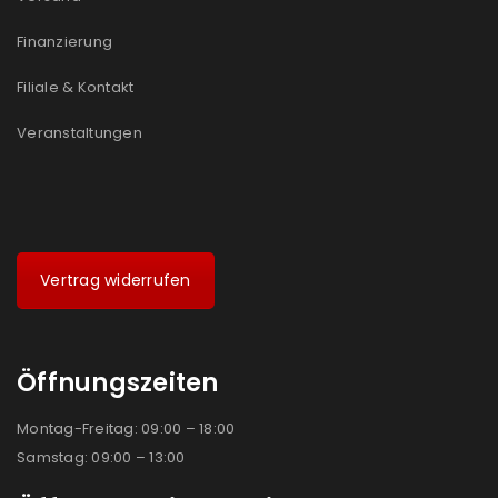
Ich stimme zu
Finanzierung
Ja, ich möchte ein Kundenkonto eröffnen und
Filiale & Kontakt
akzeptiere die
Datenschutzerklärung
.
*
Veranstaltungen
REGISTRIEREN
Vertrag widerrufen
Öffnungszeiten
Montag-Freitag: 09:00 – 18:00
Samstag: 09:00 – 13:00