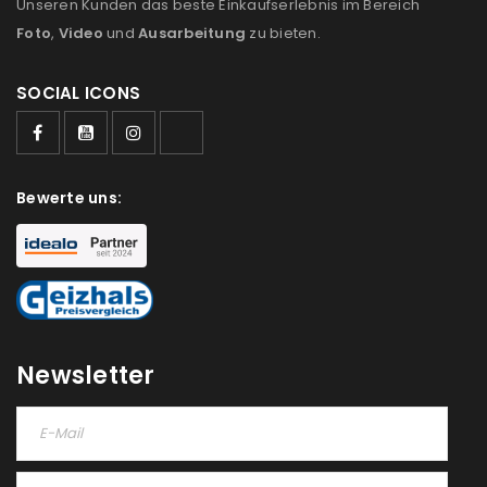
Unseren Kunden das beste Einkaufserlebnis im Bereich
Foto
,
Video
und
Ausarbeitung
zu bieten.
SOCIAL ICONS
ANMELDEN
Bewerte uns:
Benutzername oder E-Mail-Adresse
*
Passwort
*
Newsletter
Anmeldeformular geschützt durch
WP Captcha