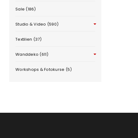
Sale (186)
Benutzername oder E-Mail-Adre
Studio & Video (590)
Passwort
*
Textilien (37)
Wanddeko (611)
Workshops & Fotokurse (5)
e
Anmeldeformular geschü
ANMELDEN
PASSWORT VERGESSEN?