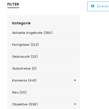
FILTER
Es wur
ra
era
Kategorie
Aktuelle Angebote (356)
amera
Ferngläser (123)
Gebraucht (211)
Gutscheine (0)
Kameras (441)
Neu (30)
Objektive (538)
ANMELDEN