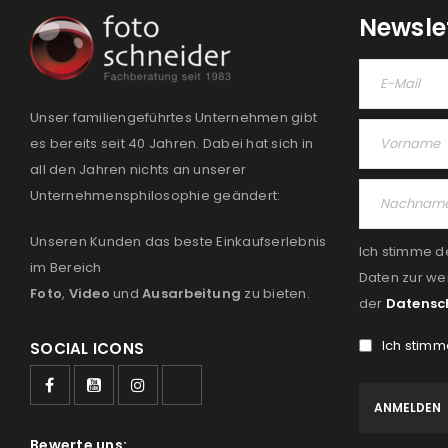
Newsle
Unser familiengeführtes Unternehmen gibt
es bereits seit 40 Jahren. Dabei hat sich in
all den Jahren nichts an unserer
Unternehmensphilosophie geändert:
Unseren Kunden das beste Einkaufserlebnis
Ich stimme d
im Bereich
Daten zur we
Foto
,
Video
und
Ausarbeitung
zu bieten.
der
Datensc
Ich stimm
SOCIAL ICONS
Bewerte uns: