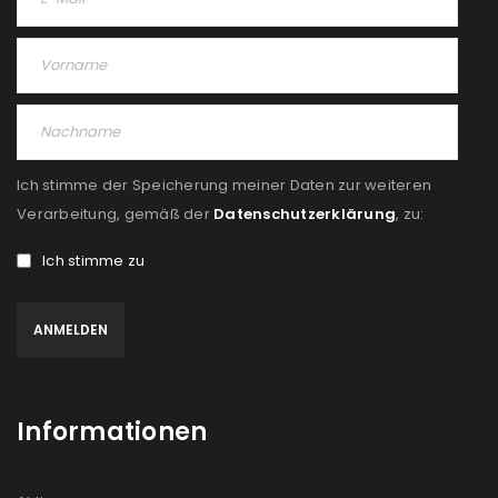
Passwort
*
Anmeldeformular geschützt durch
WP Captcha
Ich stimme der Speicherung meiner Daten zur weiteren
Verarbeitung, gemäß der
Datenschutzerklärung
, zu:
Angemeldet bleiben
ANMELDEN
Ich stimme zu
PASSWORT VERGESSEN?
REGISTRIEREN
Informationen
E-Mail-Adresse
*