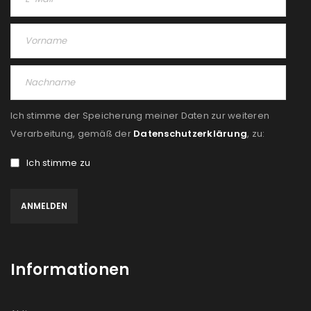
Passwort
*
Anmeldeformular geschützt durch
WP Captcha
Ich stimme der Speicherung meiner Daten zur weiteren
Verarbeitung, gemäß der
Datenschutzerklärung
, zu:
Angemeldet bleiben
ANMELDEN
Ich stimme zu
PASSWORT VERGESSEN?
REGISTRIEREN
Informationen
E-Mail-Adresse
*