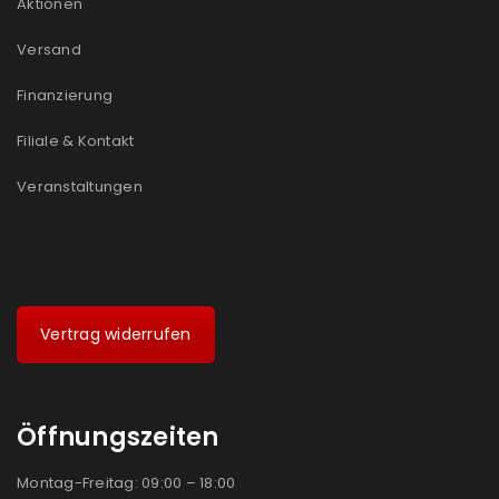
Aktionen
Ein Link zum Erstellen eines neuen Passworts wird an
Versand
deine E-Mail-Adresse gesendet.
Finanzierung
NEWSLETTER ABONNIEREN
Filiale & Kontakt
Please select all the ways you would like to hear from
us
Veranstaltungen
Ich stimme zu
Ja, ich möchte ein Kundenkonto eröffnen und
akzeptiere die
Datenschutzerklärung
.
*
Vertrag widerrufen
REGISTRIEREN
Öffnungszeiten
Montag-Freitag: 09:00 – 18:00