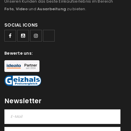
Unseren Kunden das beste Einkaufserlebnis im Bereich
Foto
,
Video
und
Ausarbeitung
zu bieten.
SOCIAL ICONS
ANMELDEN
Bewerte uns:
Benutzername oder E-Mail-Adresse
*
Passwort
*
Newsletter
Anmeldeformular geschützt durch
WP Captcha