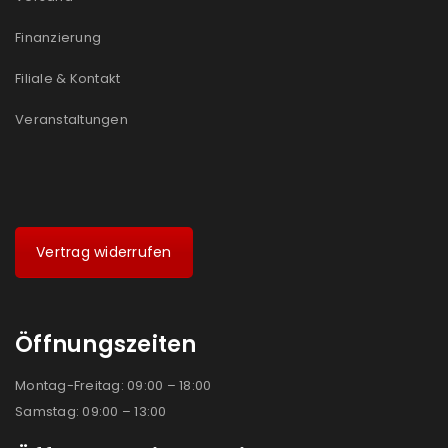
Ich stimme zu
Finanzierung
Ja, ich möchte ein Kundenkonto eröffnen und
Filiale & Kontakt
akzeptiere die
Datenschutzerklärung
.
*
Veranstaltungen
REGISTRIEREN
Vertrag widerrufen
Öffnungszeiten
Montag-Freitag: 09:00 – 18:00
Samstag: 09:00 – 13:00