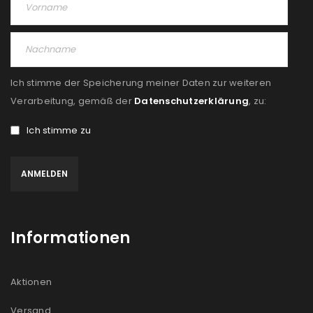
Angemeldet bleiben
ANMELDEN
PASSWORT VERGESSEN?
Ich stimme der Speicherung meiner Daten zur weiteren
REGISTRIEREN
Verarbeitung, gemäß der
Datenschutzerklärung
, zu:
Ich stimme zu
E-Mail-Adresse
*
Ein Link zum Erstellen eines neuen Passworts wird an
deine E-Mail-Adresse gesendet.
Informationen
NEWSLETTER ABONNIEREN
Please select all the ways you would like to hear from
Aktionen
us
Versand