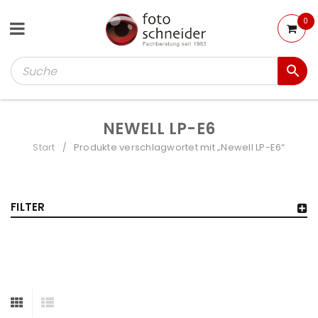
0
NEWELL LP-E6
Start
Produkte verschlagwortet mit „Newell LP-E6“
/
FILTER