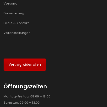
Versand
Ich stimme zu
Finanzierung
Ja, ich möchte ein Kundenkonto eröffnen und
Filiale & Kontakt
akzeptiere die
Datenschutzerklärung
.
*
Veranstaltungen
REGISTRIEREN
Vertrag widerrufen
Öffnungszeiten
Montag-Freitag: 09:00 – 18:00
Samstag: 09:00 – 13:00