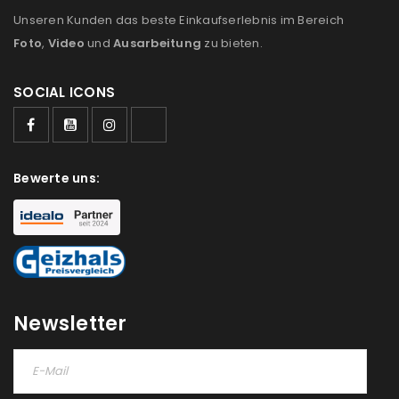
Unseren Kunden das beste Einkaufserlebnis im Bereich
Foto
,
Video
und
Ausarbeitung
zu bieten.
SOCIAL ICONS
ANMELDEN
Bewerte uns:
Benutzername oder E-Mail-Adresse
*
Passwort
*
Newsletter
Anmeldeformular geschützt durch
WP Captcha