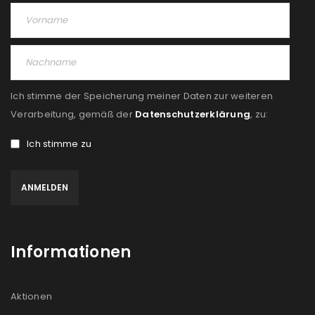
Angemeldet bleiben
ANMELDEN
PASSWORT VERGESSEN?
Ich stimme der Speicherung meiner Daten zur weiteren
REGISTRIEREN
Verarbeitung, gemäß der
Datenschutzerklärung
, zu:
E-Mail-Adresse
*
Ich stimme zu
Ein Link zum Erstellen eines neuen Passworts wird an
deine E-Mail-Adresse gesendet.
Informationen
NEWSLETTER ABONNIEREN
Please select all the ways you would like to hear from
Aktionen
us