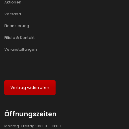
Aktionen
Ich stimme zu
Versand
Finanzierung
Ja, ich möchte ein Kundenkonto eröffnen und
akzeptiere die
Datenschutzerklärung
.
*
Filiale & Kontakt
Veranstaltungen
REGISTRIEREN
Vertrag widerrufen
Öffnungszeiten
Montag-Freitag: 09:00 – 18:00