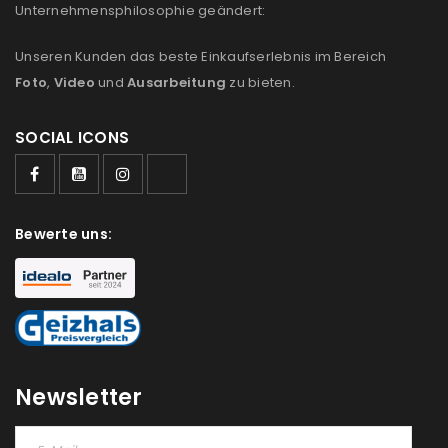
Unternehmensphilosophie geändert:
Unseren Kunden das beste Einkaufserlebnis im Bereich
Foto
,
Video
und
Ausarbeitung
zu bieten.
SOCIAL ICONS
ANMELDEN
Bewerte uns:
Benutzername oder E-Mail-Adresse
*
Passwort
*
Newsletter
Anmeldeformular geschützt durch
WP Captcha