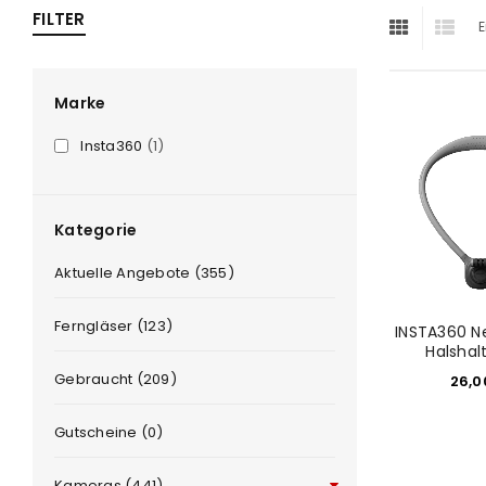
FILTER
E
ra
era
Marke
Insta360
(1)
amera
Kategorie
Aktuelle Angebote (355)
Ferngläser (123)
INSTA360 N
Halshal
Gebraucht (209)
26,
Gutscheine (0)
Kameras (441)