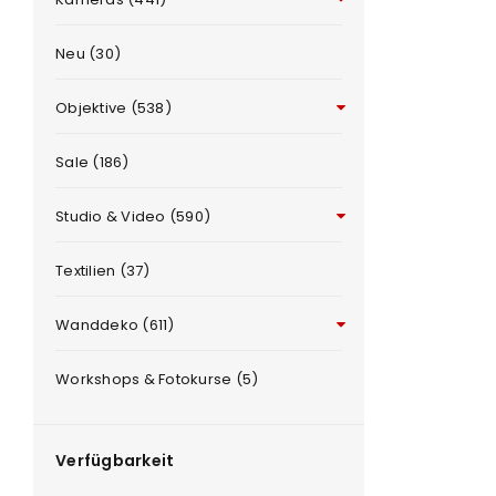
Neu (30)
Objektive (538)
Sale (186)
Studio & Video (590)
ANMELDEN
e
Textilien (37)
Benutzername oder E-Mail-Adre
Wanddeko (611)
Workshops & Fotokurse (5)
Passwort
*
Verfügbarkeit