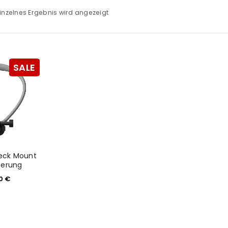
inzelnes Ergebnis wird angezeigt
SALE
eck Mount
terung
00
€