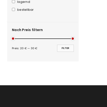
Anmeldeformular geschü
lagernd
bestellbar
ANMELDEN
PASSWORT VERGESSEN?
Nach Preis filtern
Preis:
20 €
—
30 €
FILTER