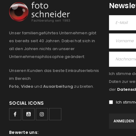
Newsle
Unser familiengeführtes Unternehmen gibt
es bereits seit 40 Jahren. Dabei hat sich in
all den Jahren nichts an unserer
Unternehmensphilosophie geändert:
Unseren Kunden das beste Einkaufserlebnis
Ich stimme d
im Bereich
Daten zur we
Foto
,
Video
und
Ausarbeitung
zu bieten.
der
Datensc
Ich stimm
SOCIAL ICONS
Bewerte uns: