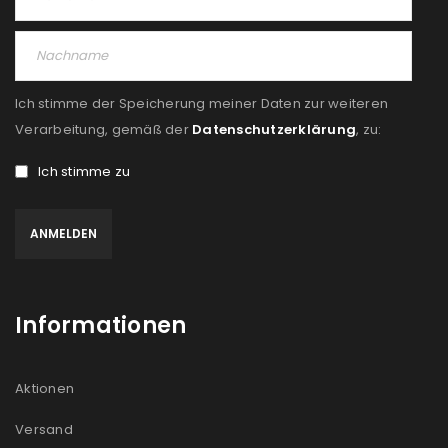
PASSWORT VERGESSEN?
REGISTRIEREN
Ich stimme der Speicherung meiner Daten zur weiteren
E-Mail-Adresse
*
Verarbeitung, gemäß der
Datenschutzerklärung
, zu:
Ich stimme zu
Ein Link zum Erstellen eines neuen Passworts wird an
deine E-Mail-Adresse gesendet.
NEWSLETTER ABONNIEREN
Informationen
Please select all the ways you would like to hear from
us
Aktionen
Ich stimme zu
Versand