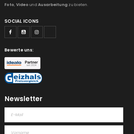
Foto
,
Video
und
Ausarbeitung
zu bieten.
SOCIAL ICONS
ANMELDEN
Benutzername oder E-Mail-Adresse
*
Bewerte uns:
Passwort
*
Newsletter
Anmeldeformular geschützt durch
WP Captcha
Angemeldet bleiben
ANMELDEN