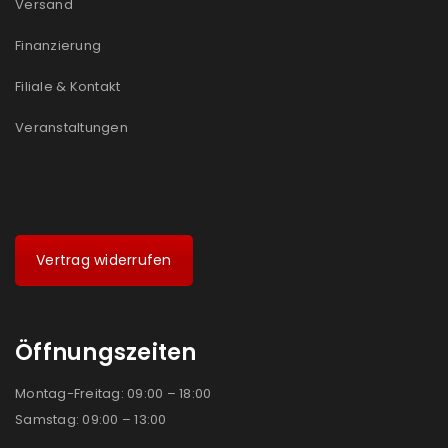
Versand
Ja, ich möchte ein Kundenkonto eröffnen und
akzeptiere die
Datenschutzerklärung
.
*
Finanzierung
Filiale & Kontakt
REGISTRIEREN
Veranstaltungen
Vertrag widerrufen
Öffnungszeiten
Montag-Freitag: 09:00 – 18:00
Samstag: 09:00 – 13:00