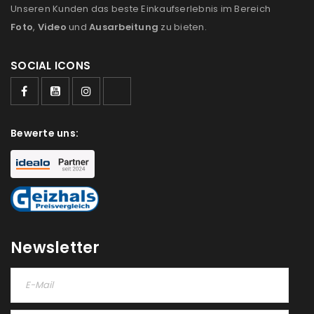
Unseren Kunden das beste Einkaufserlebnis im Bereich
Foto
,
Video
und
Ausarbeitung
zu bieten.
SOCIAL ICONS
ANMELDEN
Benutzername oder E-Mail-Adresse
*
Bewerte uns:
Passwort
*
Newsletter
Anmeldeformular geschützt durch
WP Captcha
Angemeldet bleiben
ANMELDEN