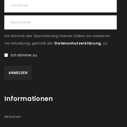
PASSWORT VERGESSEN?
REGISTRIEREN
Ich stimme der Speicherung meiner Daten zur weiteren
E-Mail-Adresse
*
Verarbeitung, gemäß der
Datenschutzerklärung
, zu:
Ich stimme zu
Ein Link zum Erstellen eines neuen Passworts wird an
deine E-Mail-Adresse gesendet.
NEWSLETTER ABONNIEREN
Informationen
Please select all the ways you would like to hear from
us
Aktionen
Ich stimme zu