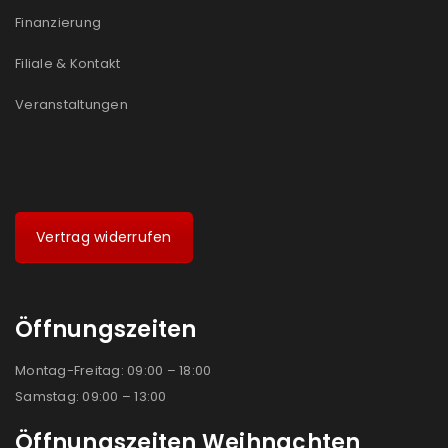
Ich stimme zu
Finanzierung
Ja, ich möchte ein Kundenkonto eröffnen und
Filiale & Kontakt
akzeptiere die
Datenschutzerklärung
.
*
Veranstaltungen
REGISTRIEREN
Vertrag widerrufen
Öffnungszeiten
Montag-Freitag: 09:00 – 18:00
Samstag: 09:00 – 13:00
Öffnungszeiten Weihnachten