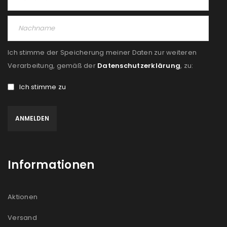
PASSWORT VERGESSEN?
Ich stimme der Speicherung meiner Daten zur weiteren
REGISTRIEREN
Verarbeitung, gemäß der
Datenschutzerklärung
, zu:
Ich stimme zu
E-Mail-Adresse
*
Ein Link zum Erstellen eines neuen Passworts wird an
deine E-Mail-Adresse gesendet.
Informationen
NEWSLETTER ABONNIEREN
Please select all the ways you would like to hear from
Aktionen
us
Versand