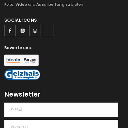
Foto
,
Video
und
Ausarbeitung
zu bieten.
SOCIAL ICONS
ANMELDEN
Bewerte uns:
Benutzername oder E-Mail-Adresse
*
Passwort
*
Newsletter
Anmeldeformular geschützt durch
WP Captcha
Angemeldet bleiben
ANMELDEN