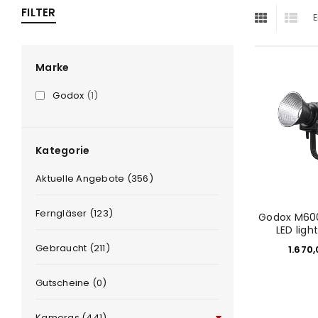
FILTER
E
ra
era
Marke
Godox
(1)
amera
Kategorie
Aktuelle Angebote (356)
Ferngläser (123)
Godox M600
LED lig
Gebraucht (211)
1.670
Gutscheine (0)
Kameras (441)