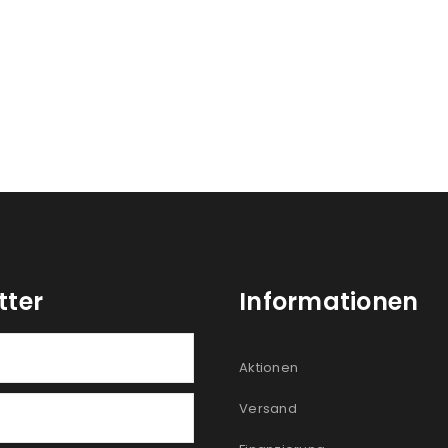
Ja, ich möchte ein Kunden
Datenschutzerklärung
.
*
REGISTRIEREN
tter
Informationen
Aktionen
Versand