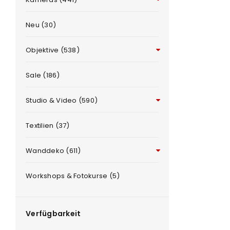
Neu (30)
Objektive (538)
ANMELDEN
Sale (186)
Benutzername oder E-Mail-Adre
Studio & Video (590)
e
Textilien (37)
Passwort
*
Wanddeko (611)
Workshops & Fotokurse (5)
Anmeldeformular geschü
ANMELDEN
Verfügbarkeit