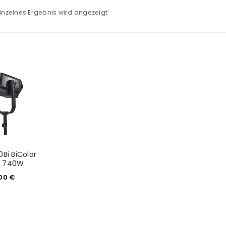
inzelnes Ergebnis wird angezeigt
Bi BiColor
ht 740W
,00
€