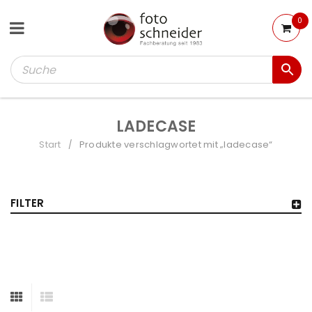
0
LADECASE
Start
Produkte verschlagwortet mit „ladecase“
/
FILTER