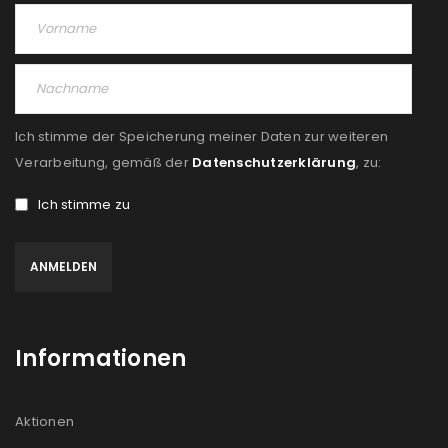
Angemeldet bleiben
ANMELDEN
PASSWORT VERGESSEN?
Ich stimme der Speicherung meiner Daten zur weiteren
REGISTRIEREN
Verarbeitung, gemäß der
Datenschutzerklärung
, zu:
E-Mail-Adresse
*
Ich stimme zu
Ein Link zum Erstellen eines neuen Passworts wird an
deine E-Mail-Adresse gesendet.
Informationen
NEWSLETTER ABONNIEREN
Please select all the ways you would like to hear from
Aktionen
us