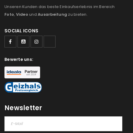
Unseren Kunden das beste Einkaufserlebnis im Bereich
Foto
,
Video
und
Ausarbeitung
zu bieten.
SOCIAL ICONS
ANMELDEN
Bewerte uns:
Benutzername oder E-Mail-Adresse
*
Passwort
*
Newsletter
Anmeldeformular geschützt durch
WP Captcha