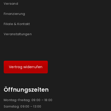
Versand
Ich stimme zu
Finanzierung
Ja, ich möchte ein Kundenkonto eröffnen und
Filiale & Kontakt
akzeptiere die
Datenschutzerklärung
.
*
Veranstaltungen
REGISTRIEREN
Vertrag widerrufen
Öffnungszeiten
Montag-Freitag: 09:00 – 18:00
Samstag: 09:00 – 13:00