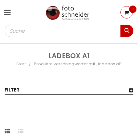
0
LADEBOX A1
Start
Produkte verschlagwortet mit „ladebox a1“
/
FILTER