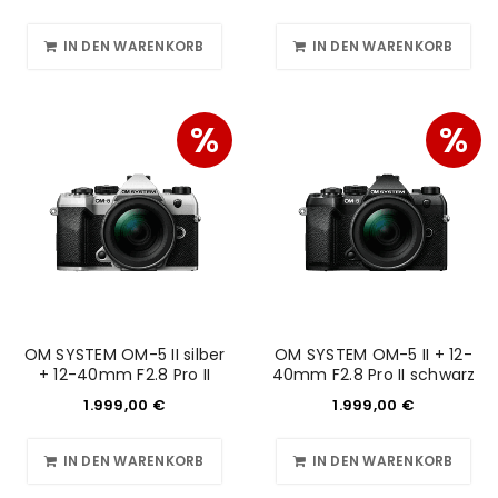
Passwort
*
IN DEN WARENKORB
IN DEN WARENKORB
%
%
Anmeldeformular geschützt durch
WP Captcha
Angemeldet bleiben
ANMELDEN
PASSWORT VERGESSEN?
REGISTRIEREN
OM SYSTEM OM-5 II silber
OM SYSTEM OM-5 II + 12-
+ 12-40mm F2.8 Pro II
40mm F2.8 Pro II schwarz
E-Mail-Adresse
*
1.999,00
€
1.999,00
€
IN DEN WARENKORB
IN DEN WARENKORB
Ein Link zum Erstellen eines neuen Passworts wird an