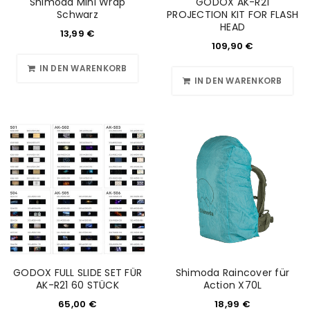
Shimoda Mini Wrap
GODOX AK-R21
Schwarz
PROJECTION KIT FOR FLASH
HEAD
13,99
€
109,90
€
IN DEN WARENKORB
IN DEN WARENKORB
ANMELDEN
GODOX FULL SLIDE SET FÜR
Shimoda Raincover für
Benutzername oder E-Mail-Adresse
*
AK-R21 60 STÜCK
Action X70L
65,00
€
18,99
€