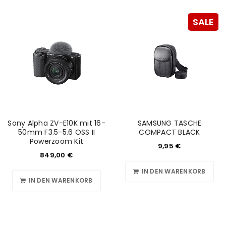
deine E-Mail-Adresse gesendet.
SALE
NEWSLETTER ABONNIEREN
Please select all the ways you would like to hear from
us
Ich stimme zu
Ja, ich möchte ein Kundenkonto eröffnen und
Sony Alpha ZV-E10K mit 16-
SAMSUNG TASCHE
akzeptiere die
Datenschutzerklärung
.
*
50mm F3.5-5.6 OSS II
COMPACT BLACK
Powerzoom Kit
9,95
€
849,00
€
REGISTRIEREN
IN DEN WARENKORB
IN DEN WARENKORB