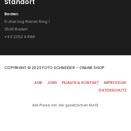
Standort
Baden:
Erzherzog Rainer Ring 1
2500 Baden
+43 2252 44166
COPYRIGHT © 2023 FOTO SCHNEIDER – ONLINE SHOP
AGB
|
JOBS
|
FILIALEN & KONTAKT
|
IMPRESSUM
|
DATENSCHUTZ
Alle Preise inkl. der gesetzlichen MwSt.