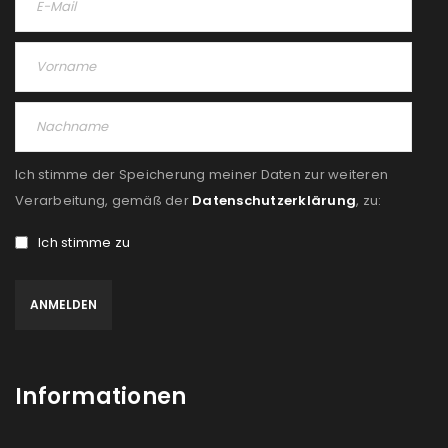
Passwort
*
Anmeldeformular geschützt durch
WP Captcha
Ich stimme der Speicherung meiner Daten zur weiteren
Angemeldet bleiben
Verarbeitung, gemäß der
Datenschutzerklärung
, zu:
ANMELDEN
Ich stimme zu
PASSWORT VERGESSEN?
REGISTRIEREN
E-Mail-Adresse
*
Informationen