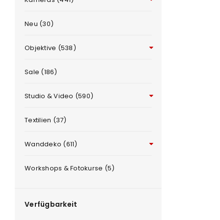
Neu (30)
Objektive (538)
Sale (186)
Studio & Video (590)
ANMELDEN
e
Textilien (37)
Benutzername oder E-Mail-Adre
Wanddeko (611)
Workshops & Fotokurse (5)
Passwort
*
Verfügbarkeit