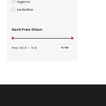
Anmeldeformular geschü
lagernd
bestellbar
ANMELDEN
PASSWORT VERGESSEN?
Nach Preis filtern
Preis:
60 €
—
70 €
FILTER