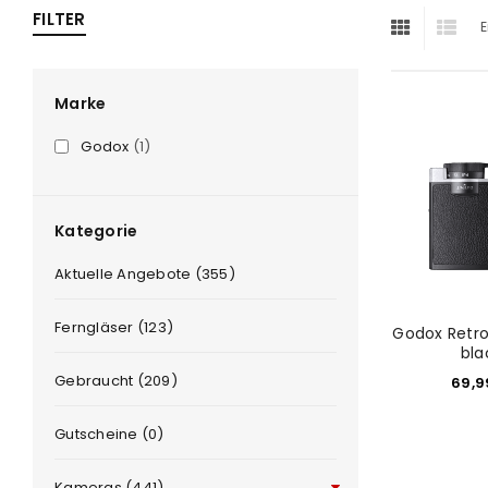
FILTER
E
ra
era
Marke
Godox
(1)
amera
Kategorie
Aktuelle Angebote (355)
Ferngläser (123)
Godox Retro
bla
Gebraucht (209)
69,
Gutscheine (0)
Kameras (441)