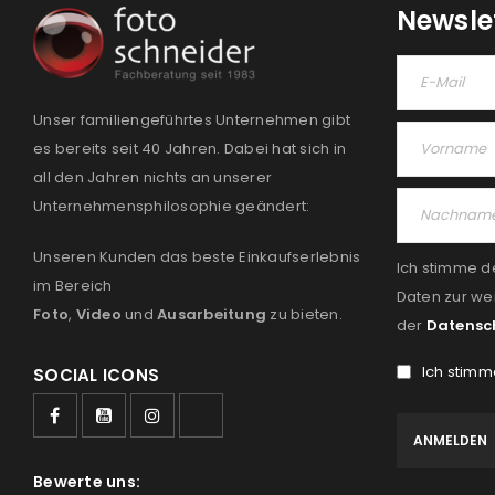
Newsle
Unser familiengeführtes Unternehmen gibt
es bereits seit 40 Jahren. Dabei hat sich in
all den Jahren nichts an unserer
Unternehmensphilosophie geändert:
Unseren Kunden das beste Einkaufserlebnis
Ich stimme d
im Bereich
Daten zur we
Foto
,
Video
und
Ausarbeitung
zu bieten.
der
Datensc
Ich stimm
SOCIAL ICONS
Bewerte uns: