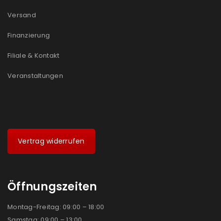
Ja, ich möchte ein Kundenkonto eröffnen und
Versand
akzeptiere die
Datenschutzerklärung
.
*
Finanzierung
REGISTRIEREN
Filiale & Kontakt
Veranstaltungen
Vertrag widerrufen
Öffnungszeiten
Montag-Freitag: 09:00 – 18:00
Samstag: 09:00 – 13:00