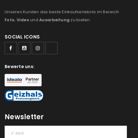
Unseren Kunden das beste Einkaufserlebnis im Bereich
Foto
,
Video
und
Ausarbeitung
zu bieten.
SOCIAL ICONS
ANMELDEN
Benutzername oder E-Mail-Adresse
*
Bewerte uns:
Passwort
*
Newsletter
Anmeldeformular geschützt durch
WP Captcha
Angemeldet bleiben
ANMELDEN