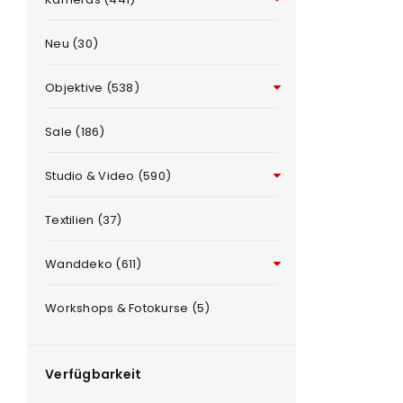
Neu (30)
Objektive (538)
Sale (186)
Studio & Video (590)
ANMELDEN
e
Textilien (37)
Benutzername oder E-Mail-Adre
Wanddeko (611)
Workshops & Fotokurse (5)
Passwort
*
Verfügbarkeit