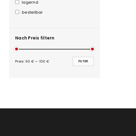
Anmeldeformular geschü
lagernd
bestellbar
ANMELDEN
PASSWORT VERGESSEN?
Nach Preis filtern
Preis:
50 €
—
100 €
FILTER