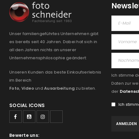
Newsle
Unser familiengeführtes Unternehmen gibt
es bereits seit 40 Jahren. Dabei hat sich in
all den Jahren nichts an unserer
Unternehmensphilosophie geändert:
Unseren Kunden das beste Einkaufserlebnis
Ich stimme d
im Bereich
Daten zur we
Foto
,
Video
und
Ausarbeitung
zu bieten.
der
Datensc
Ich stimm
SOCIAL ICONS
Bewerte uns: