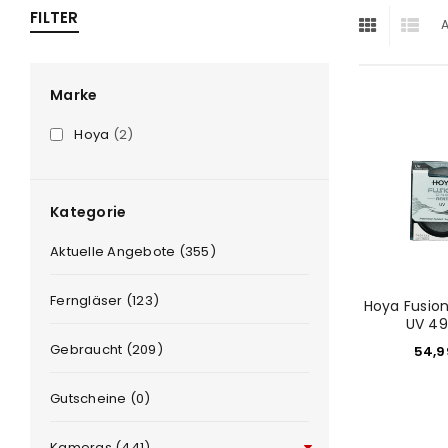
FILTER
A
ra
era
Marke
Hoya
(2)
amera
Kategorie
Aktuelle Angebote (355)
Ferngläser (123)
Hoya Fusio
UV 4
Gebraucht (209)
54,
Gutscheine (0)
Kameras (441)