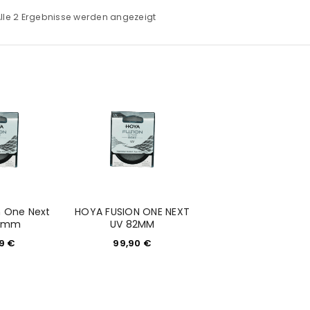
lle 2 Ergebnisse werden angezeigt
n One Next
HOYA FUSION ONE NEXT
9mm
UV 82MM
99
€
99,90
€