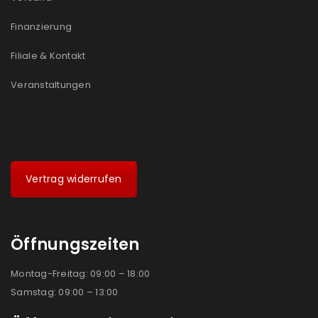
Ich stimme zu
Finanzierung
Ja, ich möchte ein Kundenkonto eröffnen und
Filiale & Kontakt
akzeptiere die
Datenschutzerklärung
.
*
Veranstaltungen
REGISTRIEREN
Vertrag widerrufen
Öffnungszeiten
Montag-Freitag: 09:00 – 18:00
Samstag: 09:00 – 13:00