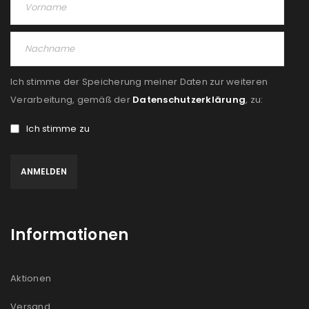
Angemeldet bleiben
ANMELDEN
PASSWORT VERGESSEN?
Ich stimme der Speicherung meiner Daten zur weiteren
REGISTRIEREN
Verarbeitung, gemäß der
Datenschutzerklärung
, zu:
Ich stimme zu
E-Mail-Adresse
*
Ein Link zum Erstellen eines neuen Passworts wird an
deine E-Mail-Adresse gesendet.
Informationen
NEWSLETTER ABONNIEREN
Please select all the ways you would like to hear from
Aktionen
us
Versand