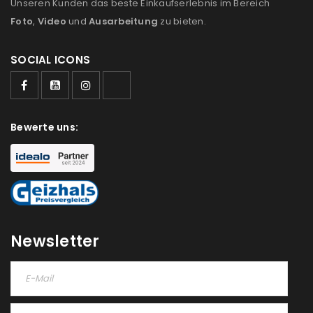
Unseren Kunden das beste Einkaufserlebnis im Bereich
Foto
,
Video
und
Ausarbeitung
zu bieten.
SOCIAL ICONS
ANMELDEN
Bewerte uns:
Benutzername oder E-Mail-Adresse
*
Passwort
*
Newsletter
Anmeldeformular geschützt durch
WP Captcha